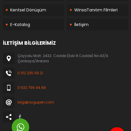
Kentsel Dönüşüm
WinsaTanıtım Filmleri
E-Katalog
İletişim
İLETİŞİM BİLGİLERİMİZ
Çayyolu Mah. 2432. Cadde (Eski 8.Cadde) No:43/A
Çankaya/Ankara
0 312 235 09 21
0 532 766 44 89
bilgi@ovgupen.com