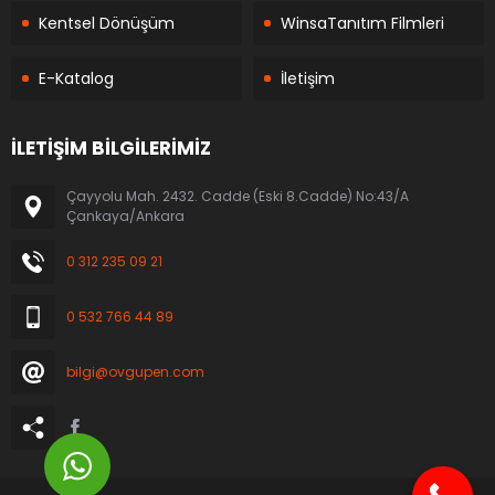
Kentsel Dönüşüm
WinsaTanıtım Filmleri
E-Katalog
İletişim
İLETİŞİM BİLGİLERİMİZ
Çayyolu Mah. 2432. Cadde (Eski 8.Cadde) No:43/A
Çankaya/Ankara
0 312 235 09 21
0 532 766 44 89
bilgi@ovgupen.com